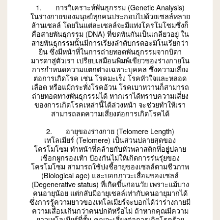
1. การวิเคราะห์พันธุกรรม (Genetic Analysis)
ในร่างกายของมนุษย์ทุกคนประกอบไปด้วยเซลล์หลาย
ล้านเซลล์ โดยในแต่ละเซลล์จะมีแท่งโครโมโซมซึ่งก็
คือสายพันธุกรรม (DNA) ที่ขดพันกันเป็นเกลียวอยู่ ใน
สายพันธุกรรมนั้นมีการเรียงลำดับกรดอะมิโนเรียกว่า
ยีน ซึ่งมีหน้าที่ในการถ่ายทอดพันธุกรรมจากบิดา
มารดาสู่ตัวเรา เปรียบเสมือนพิมพ์เขียวของร่างกายใน
การกำหนดความแตกต่างเฉพาะบุคคล ซึ่งความเสี่ยง
ต่อการเกิดโรค เช่น โรคมะเร็ง โรคหัวใจและหลอด
เลือด หรือแม้กระทั่งโรคอ้วน โรคเบาหวานก็สามารถ
ถ่ายทอดทางพันธุกรรมได้ หากเราได้ทราบความเสี่ยง
ของการเกิดโรคเหล่านี้ได้ล่วงหน้า จะช่วยทำให้เรา
สามารถลดความเสี่ยงต่อการเกิดโรคได้
2. อายุของร่างกาย (Telomere Length)
เทโลเมียร์ (Telomere) เป็นส่วนปลายสุดของ
โครโมโซม ทำหน้าที่คล้ายกับหัวพลาสติกที่อยู่ปลาย
เชือกผูกรองเท้า ป้องกันไม่ให้เกิดการร่นรุ่ยของ
โครโมโซม สามารถใช้บ่งชี้อายุของเซลล์ตามชีวภาพ
(Biological age) และบอกภาวะเสื่อมของเซลล์
(Degenerative status) ที่เกิดขึ้นก่อนวัย เพราะแม้บาง
คนอายุน้อย แต่กลับมีอายุเซลล์เท่ากับคนอายุมากได้
ซึ่งการรู้ความยาวของเทโลเมียร์จะบอกได้ว่าร่างกายมี
ความเสื่อมเกินกว่าคนปกติหรือไม่ ถ้าหากคุณมีความ
ยาวเทโลเมียร์ที่สั้น คุณจะเสี่ยงต่อการเกิดโรคร้าย