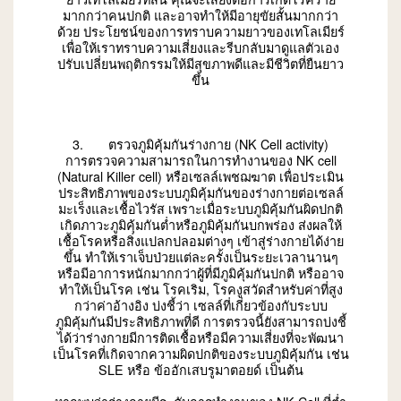
มากกว่าคนปกติ และอาจทำให้มีอายุขัยสั้นมากกว่า
ด้วย ประโยชน์ของการทราบความยาวของเทโลเมียร์
เพื่อให้เราทราบความเสี่ยงและรีบกลับมาดูแลตัวเอง
ปรับเปลี่ยนพฤติกรรมให้มีสุขภาพดีและมีชีวิตที่ยืนยาว
ขึ้น
3. ตรวจภูมิคุ้มกันร่างกาย (NK Cell activity)
การตรวจความสามารถในการทำงานของ NK cell
(Natural Killer cell) หรือเซลล์เพชฌฆาต เพื่อประเมิน
ประสิทธิภาพของระบบภูมิคุ้มกันของร่างกายต่อเซลล์
มะเร็งและเชื้อไวรัส เพราะเมื่อระบบภูมิคุ้มกันผิดปกติ
เกิดภาวะภูมิคุ้มกันต่ำหรือภูมิคุ้มกันบกพร่อง ส่งผลให้
เชื้อโรคหรือสิ่งแปลกปลอมต่างๆ เข้าสู่ร่างกายได้ง่าย
ขึ้น ทำให้เราเจ็บป่วยแต่ละครั้งเป็นระยะเวลานานๆ
หรือมีอาการหนักมากกว่าผู้ที่มีภูมิคุ้มกันปกติ หรืออาจ
ทำให้เป็นโรค เช่น โรคเริม, โรคงูสวัดสำหรับค่าที่สูง
กว่าค่าอ้างอิง บ่งชี้ว่า เซลล์ที่เกี่ยวข้องกับระบบ
ภูมิคุ้มกันมีประสิทธิภาพที่ดี การตรวจนี้ยังสามารถบ่งชี้
ได้ว่าร่างกายมีการติดเชื้อหรือมีความเสี่ยงที่จะพัฒนา
เป็นโรคที่เกิดจากความผิดปกติของระบบภูมิคุ้มกัน เช่น
SLE หรือ ข้ออักเสบรูมาตอยด์ เป็นต้น