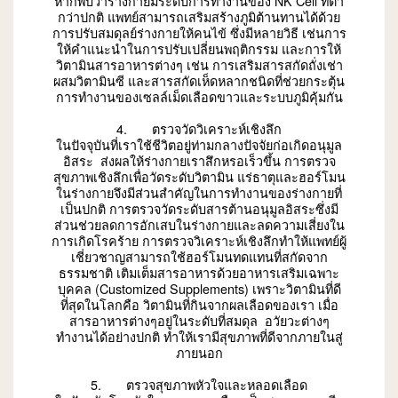
หากพบว่าร่างกายมีระดับการทำงานของ NK Cell ที่ต่ำ
กว่าปกติ แพทย์สามารถเสริมสร้างภูมิต้านทานได้ด้วย
การปรับสมดุลย์ร่างกายให้คนไข้ ซึ่งมีหลายวิธี เช่นการ
ให้คำแนะนำในการปรับเปลี่ยนพฤติกรรม และการให้
วิตามินสารอาหารต่างๆ เช่น การเสริมสารสกัดถั่งเช่า
ผสมวิตามินซี และสารสกัดเห็ดหลากชนิดที่ช่วยกระตุ้น
การทำงานของเซลล์เม็ดเลือดขาวและระบบภูมิคุ้มกัน
4. ตรวจวัดวิเคราะห์เชิงลึก
ในปัจจุบันที่เราใช้ชีวิตอยู่ท่ามกลางปัจจัยก่อเกิดอนุมูล
อิสระ ส่งผลให้ร่างกายเราสึกหรอเร็วขึ้น การตรวจ
สุขภาพเชิงลึกเพื่อวัดระดับวิตามิน แร่ธาตุและฮอร์โมน
ในร่างกายจึงมีส่วนสำคัญในการทำงานของร่างกายที่
เป็นปกติ การตรวจวัดระดับสารต้านอนุมูลอิสระซึ่งมี
ส่วนช่วยลดการอักเสบในร่างกายและลดความเสี่ยงใน
การเกิดโรคร้าย การตรวจวิเคราะห์เชิงลึกทำให้แพทย์ผู้
เชี่ยวชาญสามารถใช้ฮอร์โมนทดแทนที่สกัดจาก
ธรรมชาติ เติมเต็มสารอาหารด้วยอาหารเสริมเฉพาะ
บุคคล (Customized Supplements) เพราะวิตามินที่ดี
ที่สุดในโลกคือ วิตามินที่กินจากผลเลือดของเรา เมื่อ
สารอาหารต่างๆอยู่ในระดับที่สมดุล อวัยวะต่างๆ
ทำงานได้อย่างปกติ ทำให้เรามีสุขภาพที่ดีจากภายในสู่
ภายนอก
5. ตรวจสุขภาพหัวใจและหลอดเลือด