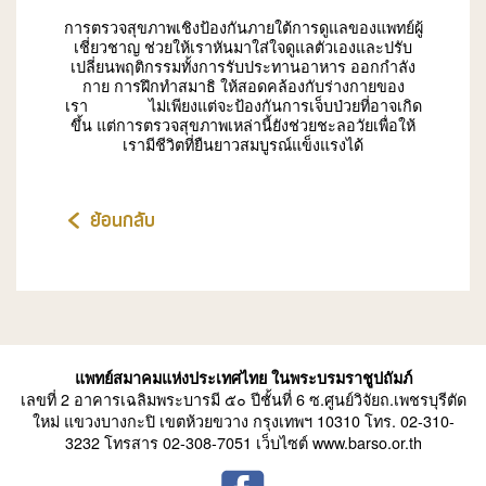
การตรวจสุขภาพเชิงป้องกันภายใต้การดูแลของแพทย์ผู้
เชี่ยวชาญ ช่วยให้เราหันมาใส่ใจดูแลตัวเองและปรับ
เปลี่ยนพฤติกรรมทั้งการรับประทานอาหาร ออกกำลัง
กาย การฝึกทำสมาธิ ให้สอดคล้องกับร่างกายของ
เรา ไม่เพียงแต่จะป้องกันการเจ็บป่วยที่อาจเกิด
ขึ้น แต่การตรวจสุขภาพเหล่านี้ยังช่วยชะลอวัยเพื่อให้
เรามีชีวิตที่ยืนยาวสมบูรณ์แข็งแรงได้
ย้อนกลับ
แพทย์สมาคมแห่งประเทศไทย ในพระบรมราชูปถัมภ์
เลขที่ 2 อาคารเฉลิมพระบารมี ๕๐ ปีชั้นที่ 6 ซ.ศูนย์วิจัยถ.เพชรบุรีตัด
ใหม่ แขวงบางกะปิ เขตห้วยขวาง กรุงเทพฯ 10310 โทร. 02-310-
3232 โทรสาร 02-308-7051 เว็บไซต์ www.barso.or.th