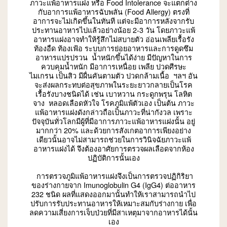
ภาวะแพ้อาหารแฝง หรือ Food Intolerance จะแตกต่าง
กับอาการแพ้อาหารฉับพลัน (Food Allergy) ตรงที่
อาการจะไม่เกิดขึ้นในทันที แต่จะมีอาการหลังจากรับ
ประทานอาหารไปแล้วอย่างน้อย 2-3 วัน โดยภาวะแพ้
อาหารแฝงอาจทำให้รู้สึกไม่สบายตัว อ่อนเพลียเรื้อรัง
ท้องอืด ท้องเฟ้อ ระบบการย่อยอาหารและการดูดซึม
อาหารแปรปรวน น้ำหนักขึ้นได้ง่าย มีปัญหาในการ
ควบคุมน้ำหนัก มีอาการเหนื่อย เพลีย ปวดศีรษะ
ไมเกรน เป็นสิว มีผื่นคันตามตัว ปวดกล้ามเนื้อ ฯลฯ อัน
จะส่งผลกระทบต่อสุขภาพในระยะยาวกลายเป็นโรค
เรื้อรังบางชนิดได้ เช่น เบาหวาน กระดูกพรุน โลหิต
จาง หลอดเลือดหัวใจ โรคภูมิแพ้ตัวเอง เป็นต้น ภาวะ
แพ้อาหารแฝงดังกล่าวถือเป็นภาวะที่น่ากังวล เพราะ
ปัจจุบันทั่วโลกมีผู้ที่มีอาการภาวะแพ้อาหารแฝงนั้น อยู่
มากกว่า 20% และด้วยการสังเกตอาการเพียงอย่าง
เดียวนั้นอาจไม่สามารถช่วยในการวินิจฉัยภาวะแพ้
อาหารแฝงได้ จึงต้องอาศัยการตรวจผลเลือดจากห้อง
ปฏิบัติการนั้นเอง
การตรวจภูมิแพ้อาหารแฝงจึงเป็นการตรวจปฏิกิริยา
ของร่างกายจาก Imunoglobulin G4 (IgG4) ต่ออาหาร
232 ชนิด ผลที่แสดงออกมานั้นทำให้เราสามารถนำไป
ปรับการรับประทานอาหารให้เหมาะสมกับร่างกาย เพื่อ
ลดความเสี่ยงการเจ็บป่วยที่มีสาเหตุมาจากอาหารได้นั้น
เอง