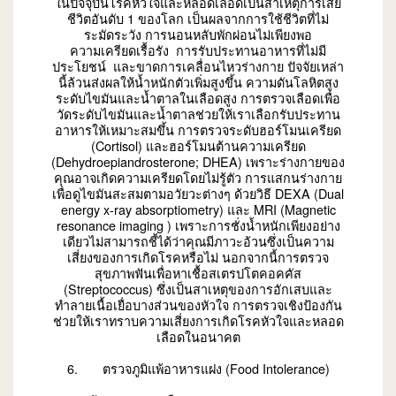
ในปัจจุบันโรคหัวใจและหลอดเลือดเป็นสาเหตุการเสีย
ชีวิตอันดับ 1 ของโลก เป็นผลจากการใช้ชีวิตที่ไม่
ระมัดระวัง การนอนหลับพักผ่อนไม่เพียงพอ
ความเครียดเรื้อรัง การรับประทานอาหารที่ไม่มี
ประโยชน์ และขาดการเคลื่อนไหวร่างกาย ปัจจัยเหล่า
นี้ล้วนส่งผลให้น้ำหนักตัวเพิ่มสูงขึ้น ความดันโลหิตสูง
ระดับไขมันและน้ำตาลในเลือดสูง การตรวจเลือดเพื่อ
วัดระดับไขมันและน้ำตาลช่วยให้เราเลือกรับประทาน
อาหารให้เหมาะสมขึ้น การตรวจระดับฮอร์โมนเครียด
(Cortisol) และฮอร์โมนต้านความเครียด
(Dehydroepiandrosterone; DHEA) เพราะร่างกายของ
คุณอาจเกิดความเครียดโดยไม่รู้ตัว การแสกนร่างกาย
เพื่อดูไขมันสะสมตามอวัยวะต่างๆ ด้วยวิธี DEXA (Dual
energy x-ray absorptiometry) และ MRI (Magnetic
resonance imaging ) เพราะการชั่งน้ำหนักเพียงอย่าง
เดียวไม่สามารถชี้ได้ว่าคุณมีภาวะอ้วนซึ่งเป็นความ
เสี่ยงของการเกิดโรคหรือไม่ นอกจากนี้การตรวจ
สุขภาพฟันเพื่อหาเชื้อสเตรปโตคอคคัส
(Streptococcus) ซึ่งเป็นสาเหตุของการอักเสบและ
ทำลายเนื้อเยื่อบางส่วนของหัวใจ การตรวจเชิงป้องกัน
ช่วยให้เราทราบความเสี่ยงการเกิดโรคหัวใจและหลอด
เลือดในอนาคต
6. ตรวจภูมิแพ้อาหารแฝง (Food Intolerance)