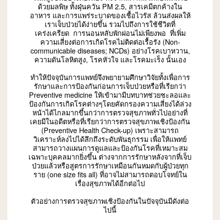
ด้วยมลพิษ ทั้งฝุ่นควัน PM 2.5, สารเคมีตกค้างใน
อาหาร และการแพร่ระบาดของเชื้อไวรัส ล้วนส่งผลให้
เราเจ็บป่วยได้ง่ายขึ้น รวมไปถึงการใช้ชีวิตที่
เคร่งเครียด การนอนหลับพักผ่อนไม่เพียงพอ ที่เพิ่ม
ความเสี่ยงต่อการเกิดโรคไม่ติดต่อเรื้อรัง (Non-
communicable diseases; NCDs) อย่างโรคเบาหวาน,
ความดันโลหิตสูง, โรคหัวใจ และโรคมะเร็ง นั้นเอง
ทำให้ปัจจุบันการแพทย์จึงพยายามศึกษาวิจัยทั้งเพื่อการ
รักษาและการป้องกันก่อนการเจ็บป่วยหรือที่เรียกว่า
Preventive medicine ให้เข้ามามีบทบาทช่วยชะลอและ
ป้องกันการเกิดโรคต่างๆโดยคัดกรองความเสี่ยงได้ล่วง
หน้าได้ไกลมากขึ้นกว่าการตรวจสุขภาพทั่วไปอย่างที่
เคยมีในอดีตหรือที่เรียกว่าการตรวจสุขภาพเชิงป้องกัน
(Preventive Health Check-up) เพราะสามารถ
วิเคราะห์ลงไปได้ลึกถึงระดับพันธุกรรม เพื่อให้แพทย์
สามารถวางแผนการดูแลและป้องกันโรคที่เหมาะสม
เฉพาะบุคคลมากยิ่งขึ้น ต่างจากการรักษาหลังจากที่เจ็บ
ป่วยแล้วหรือสูตรการรักษาเหมือนกันหมดกับผู้ป่วยทุก
ราย (one size fits all) ที่อาจไม่สามารถตอบโจทย์ใน
เรื่องสุขภาพได้อีกต่อไป
ตัวอย่างการตรวจสุขภาพเชิงป้องกันในปัจจุบันมีดังต่อ
ไปนี้